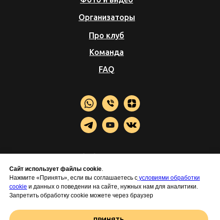
Организаторы
Про клуб
Команда
FAQ
Политика обработки персональных данных
Согласие на обработку персональных данных
Сайт использует файлы cookie
.
Согласие на обработку электронных
Нажмите «Принять», если вы соглашаетесь с
условиями обработки
пользовательских данных
cookie
и данных о поведении на сайте, нужных нам для аналитики.
Запретить обработку cookie можете через браузер
Б
ольше впечатлений на
Razvedka.World
Разработка лендинга и маркетинг- WebCanape
ПРИНЯТЬ