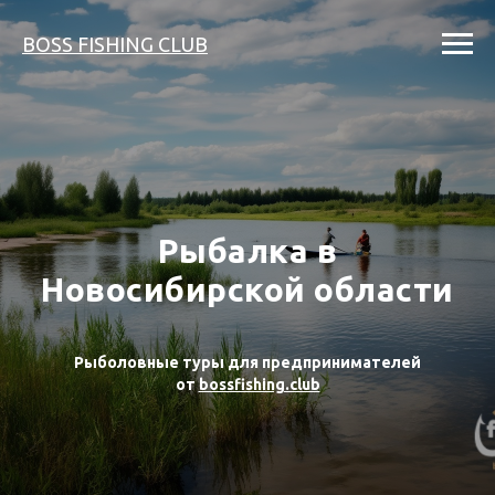
BOSS FISHING CLUB
Рыбалка в
Новосибирской области
Рыболовные туры для предпринимателей
от
bossfishing.club