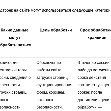
строек на сайте могут использоваться следующие категории
Какие данные
Цель обработки
Срок обработки
могут
хранения
обрабатываться
хнические
Обеспечение
В течение сессии
ентификаторы
работы сайта,
либо до истечени
ссии, сведения о
загрузки страниц,
срока действия
рректности
функционирования
соответствующег
грузки страниц,
форм, корзины,
cookie; после
нные
настроек
достижения цели
зопасности,
безопасности,
обработки —