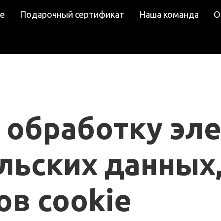
е
Подарочный сертификат
Наша команда
О
а обработку эл
льских данных,
ов cookie