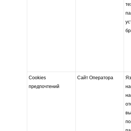
те
па
ус
бр
Cookies
Сайт Оператора
Я
предпочтений
на
на
от
в
по
па