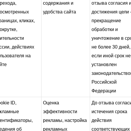
рехода,
содержания и
отзыва согласия 
осмотренных
удобства сайта
достижения цели
раницах, кликах,
прекращение
окрутке,
обработки и
ительности
уничтожение в ср
ссии, действиях
не более 30 дней,
льзователя на
если иной срок не
йте
установлен
законодательств
Российской
Федерации
okie ID,
Оценка
До отзыва соглас
кламные
эффективности
истечения срока
ентификаторы,
рекламы, настройка
действия
едения об
рекламных
соответствующих