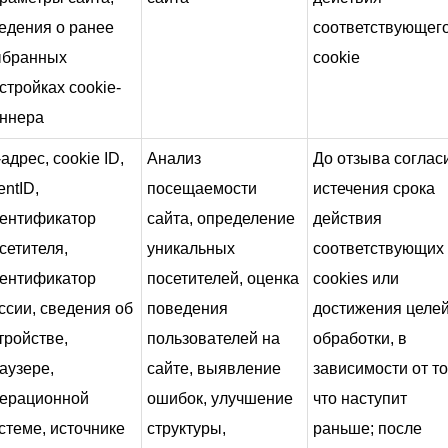
едения о ранее
соответствующег
ыбранных
cookie
стройках cookie-
ннера
-адрес, cookie ID,
Анализ
До отзыва соглас
ientID,
посещаемости
истечения срока
ентификатор
сайта, определение
действия
сетителя,
уникальных
соответствующих
ентификатор
посетителей, оценка
cookies или
ссии, сведения об
поведения
достижения целе
тройстве,
пользователей на
обработки, в
аузере,
сайте, выявление
зависимости от то
ерационной
ошибок, улучшение
что наступит
стеме, источнике
структуры,
раньше; после