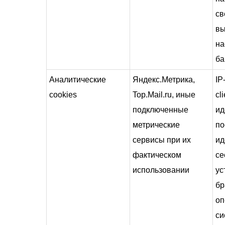
св
в
на
ба
Аналитические
Яндекс.Метрика,
IP
cookies
Top.Mail.ru, иные
cl
подключенные
ид
метрические
по
сервисы при их
ид
фактическом
се
использовании
ус
бр
оп
си