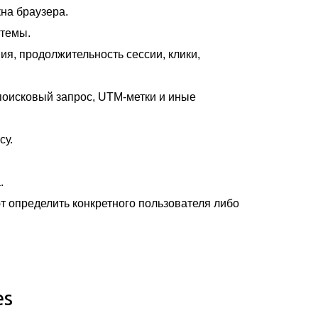
кна браузера.
стемы.
ия, продолжительность сессии, клики,
поисковый запрос, UTM-метки и иные
су.
.
т определить конкретного пользователя либо
es