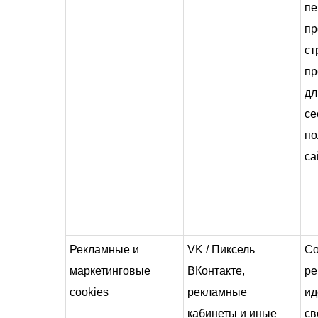
пе
пр
ст
пр
дл
се
по
са
Рекламные и
VK / Пиксель
Co
маркетинговые
ВКонтакте,
ре
cookies
рекламные
ид
кабинеты и иные
св