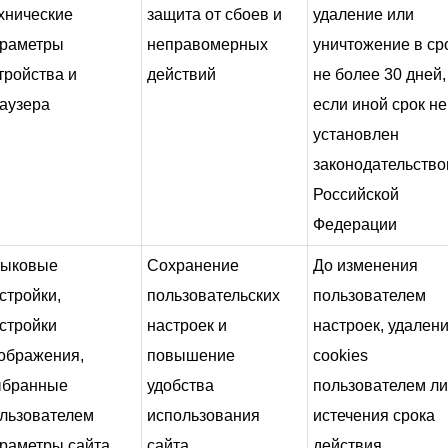
хнические
защита от сбоев и
удаление или
раметры
неправомерных
уничтожение в ср
тройства и
действий
не более 30 дней,
аузера
если иной срок не
установлен
законодательств
Российской
Федерации
зыковые
Сохранение
До изменения
стройки,
пользовательских
пользователем
стройки
настроек и
настроек, удален
ображения,
повышение
cookies
ыбранные
удобства
пользователем л
льзователем
использования
истечения срока
раметры сайта,
сайта
действия