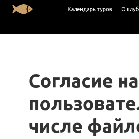
Календарь туров
О клуб
Согласие н
пользовате
числе файл