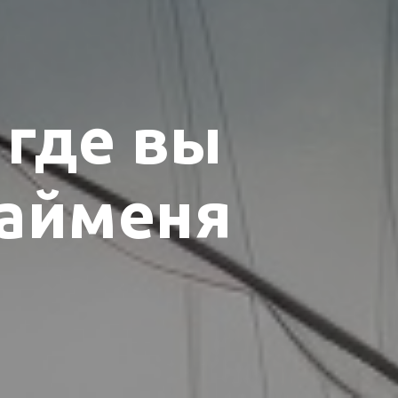
 где вы
тайменя