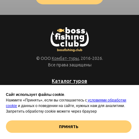
© ООО
Комбат-туры
, 2016-2026.
Все права защищены
Каталог туров
Что нас объединяет
Сайт использует файлы cookie
.
Нажмите «Принять», если вы соглашаетесь с
условиями обработки
Сертификат
cookie
и данных о поведении на сайте, нужных нам для аналитики.
Запретить обработку cookie можете через браузер
Отзывы
Фото и видео
ПРИНЯТЬ
Организаторы