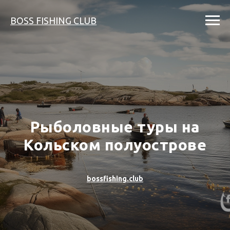
BOSS FISHING CLUB
Рыболовные туры на
Кольском полуострове
bossfishing.club